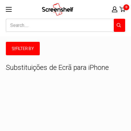
Ir
Screenshelf
0
para
o
conteúdo
FILTER BY
Substituições de Ecrã para iPhone