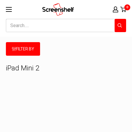
Ir
Screenshelf
0
al
contenido
FILTER BY
iPad Mini 2