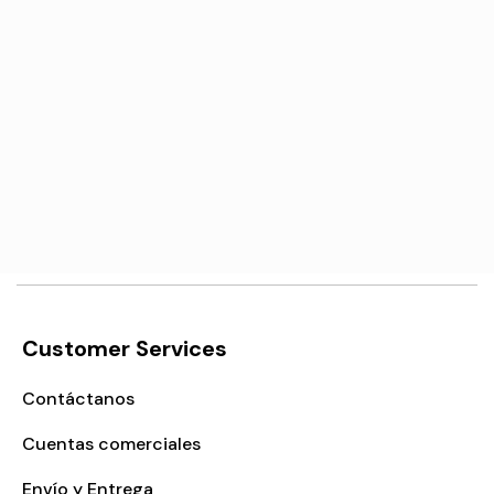
Γ
Pantalla de reemplazo
para iPad Mini 2 y 3
€47,20
Add to cart
Customer Services
Contáctanos
Cuentas comerciales
Envío y Entrega