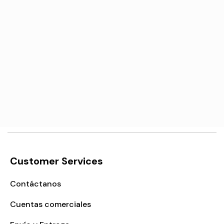
Γ
Reemplazo del
Pantalla LCD de
digitalizador para iPad
reemplazo para iPad 7 /
7/8
iPad 8 / iPad 9 10.2"
€17,84
€66,10
Add to cart
View More
Customer Services
Contáctanos
Cuentas comerciales